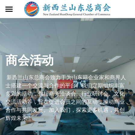
×
博客分类
首页
所有博客分类
商会简介
商会服务
商会简介
商会活动
商会章程
最新活动
 新西兰山东总商会致力于为山东籍企业家和商界人
联系我们
士搭建一个交流与合作的平台。我们定期组织丰富
会员
多彩的活动，包括商务洽谈会、行业研讨会、文化
交流活动等，旨在促进会员之间的互动，推动商业
会员细则
搜索
合作与共同发展。加入我们，探索更多机遇，共创
辉煌未来！
理事会成员
+64 9 216 2888
shandongnz@gmail.com