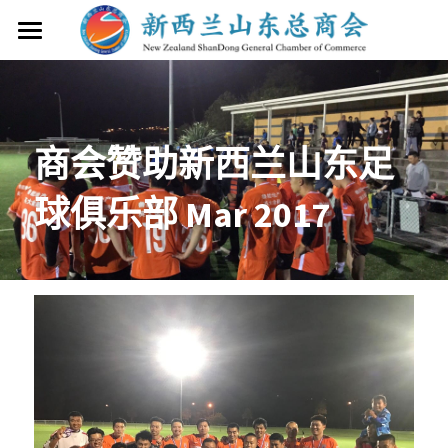
首页
商会简介
商会赞助新西兰山东足
商会服务
商会简介
球俱乐部 Mar 2017
商会章程
最新活动
联系我们
会员
会员细则
搜索
理事会成员
+64 9 216 2888
shandongnz@gmail.com